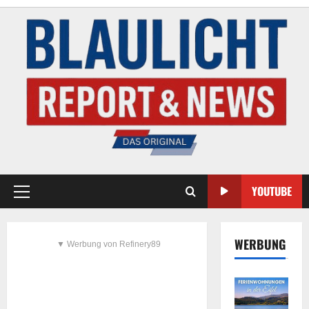
YOUTUBE
WERBUNG
▼ Werbung von Refinery89