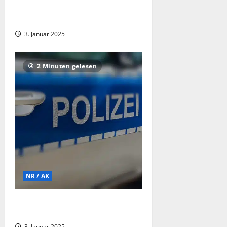
unbewohnbar – fünf Personen
verletzt
3. Januar 2025
2 Minuten gelesen
NR / AK
Geldbörsendiebstähle in
Supermärkten
3. Januar 2025