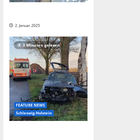
Öffentlichkeitsfahndung nach
schwerem Raub auf Kiosk
2. Januar 2025
3 Minuten gelesen
FEATURE NEWS
Schleswig-Holstein
31-jähriger Autofahrer bei Unfall in
der Gemarkung Hollenbeck schwer