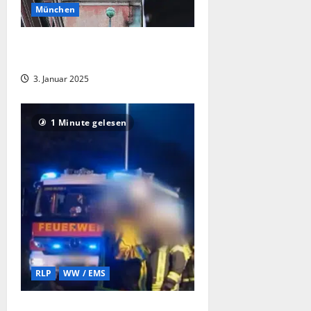
München
Lose Anbauteile am Glockenturm
(Lehel)
3. Januar 2025
1 Minute gelesen
RLP
WW / EMS
Brand in Herschbach: Einfamilienhaus