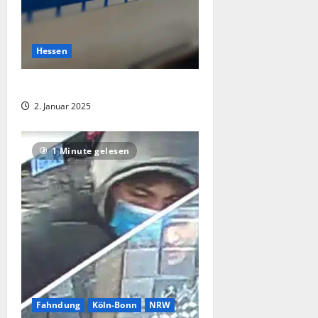
Hessen
Raub eines Hundes scheitert
2. Januar 2025
1 Minute gelesen
Fahndung
Köln-Bonn
NRW