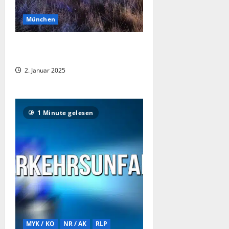
München
Flächenbrand auf Panzerwiese
(Hasenbergl)
2. Januar 2025
1 Minute gelesen
MYK / KO
NR / AK
RLP