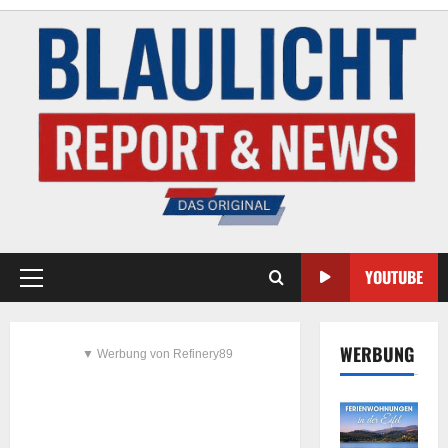
YOUTUBE
WERBUNG
▼ Werbung von Refinery89