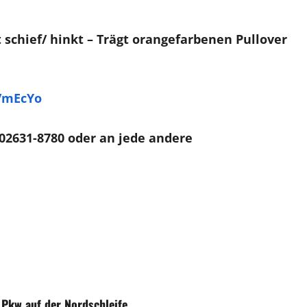
t schief/ hinkt – Trägt orangefarbenen Pullover
e/mEcYo
02631-8780 oder an jede andere
 Pkw auf der Nordschleife