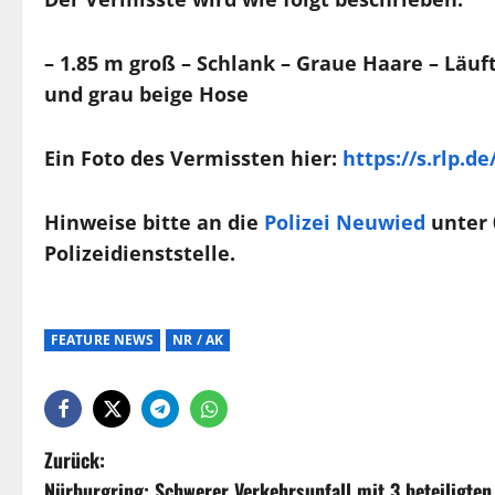
– 1.85 m groß – Schlank – Graue Haare – Läuf
und grau beige Hose
Ein Foto des Vermissten hier:
https://s.rlp.d
Hinweise bitte an die
Polizei Neuwied
unter 
Polizeidienststelle.
FEATURE NEWS
NR / AK
Zurück:
Nürburgring: Schwerer Verkehrsunfall mit 3 beteiligten