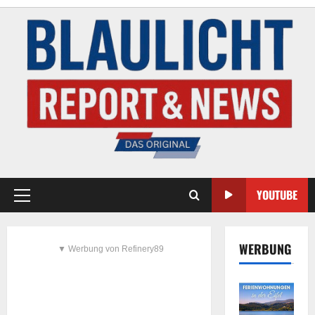
YOUTUBE
WERBUNG
▼ Werbung von Refinery89