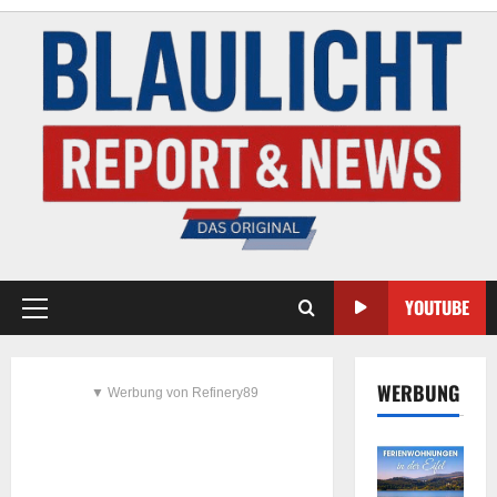
YOUTUBE
WERBUNG
▼ Werbung von Refinery89