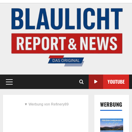
YOUTUBE
WERBUNG
▼ Werbung von Refinery89