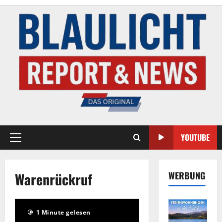
YOUTUBE
Warenrückruf
WERBUNG
1 Minute gelesen