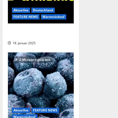
Aktuelles
Deutschland
FEATURE NEWS
Warenrückruf
Stromschlaggefahr – TK Maxx ruft
IDItalian Lockenstab zurück
18. Januar 2025
2 Minuten gelesen
Aktuelles
FEATURE NEWS
Warenrückruf