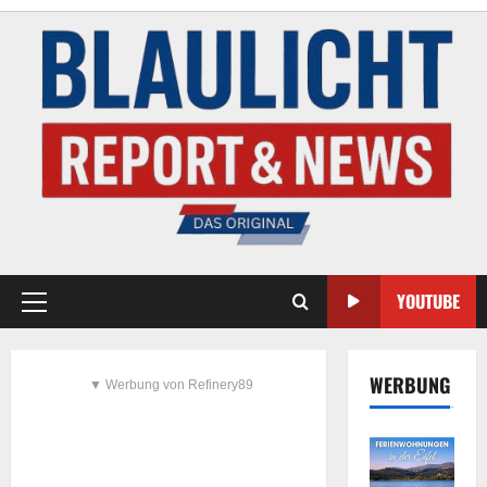
YOUTUBE
WERBUNG
▼ Werbung von Refinery89