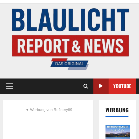
YOUTUBE
WERBUNG
▼ Werbung von Refinery89