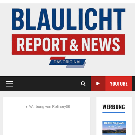
YOUTUBE
WERBUNG
▼ Werbung von Refinery89