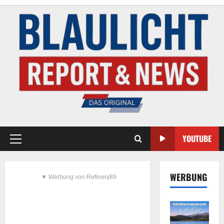
YOUTUBE
WERBUNG
▼ Werbung von Refinery89