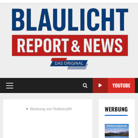
YOUTUBE
WERBUNG
▼ Werbung von Refinery89