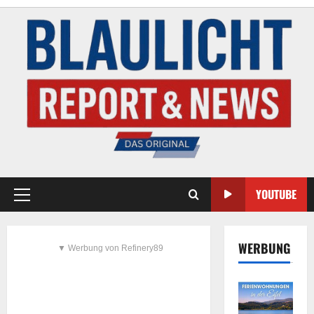
YOUTUBE
WERBUNG
▼ Werbung von Refinery89