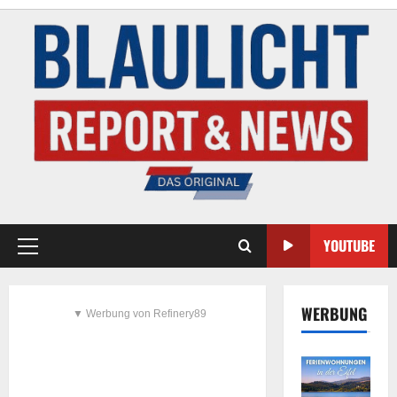
YOUTUBE
WERBUNG
▼ Werbung von Refinery89