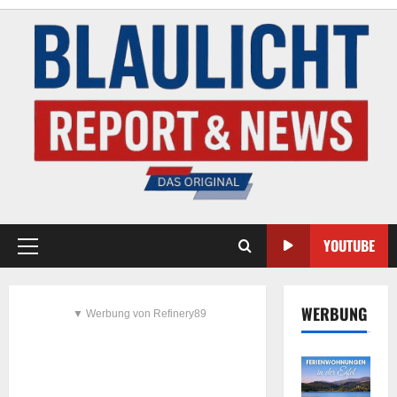
YOUTUBE
WERBUNG
▼ Werbung von Refinery89