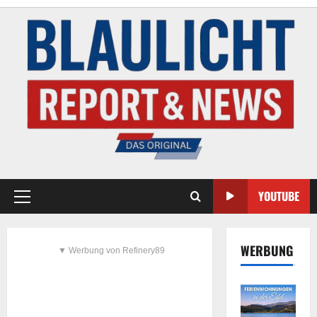
YOUTUBE
WERBUNG
▼ Werbung von Refinery89