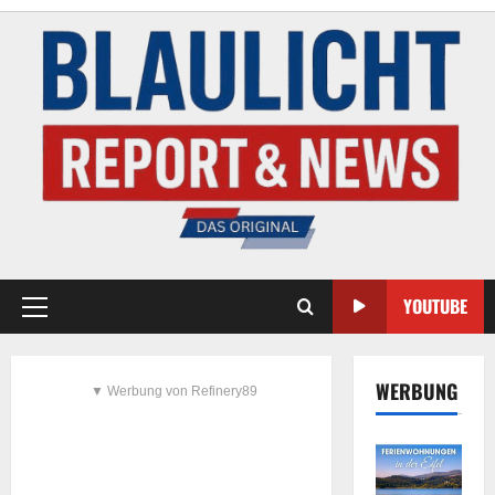
YOUTUBE
WERBUNG
▼ Werbung von Refinery89