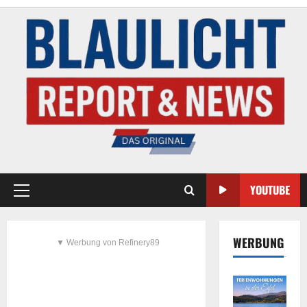
YOUTUBE
WERBUNG
▼ Werbung von Refinery89