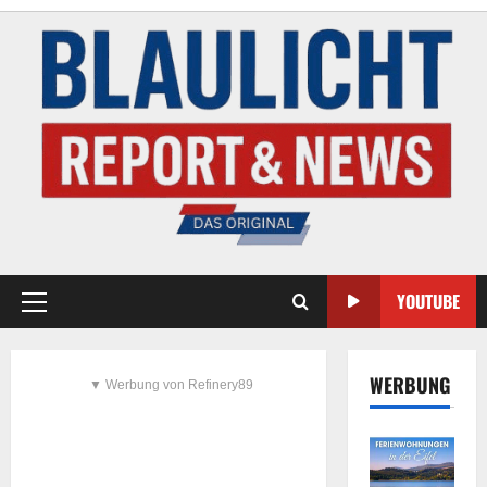
YOUTUBE
WERBUNG
▼ Werbung von Refinery89