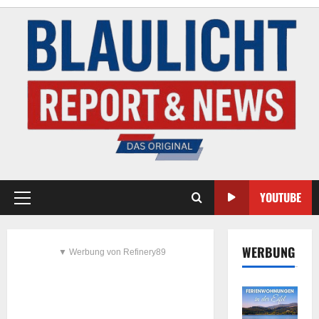
YOUTUBE
WERBUNG
▼ Werbung von Refinery89