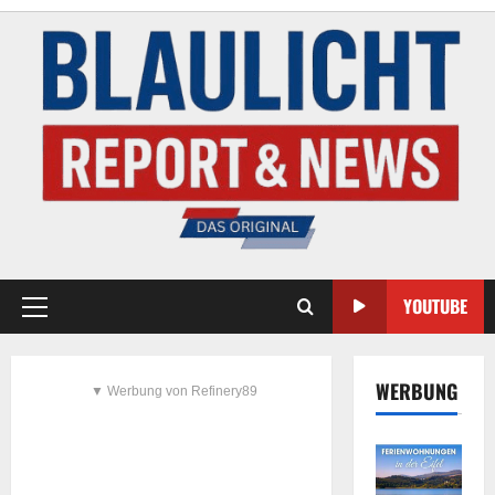
YOUTUBE
WERBUNG
▼ Werbung von Refinery89