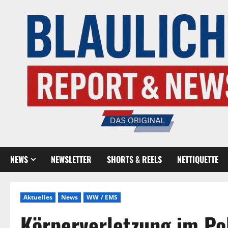
NEWS
NEWSLETTER
SHORTS & REELS
NETTIQUETTE
Aktuelles
News
WW / EMS
Körperverletzung im Po