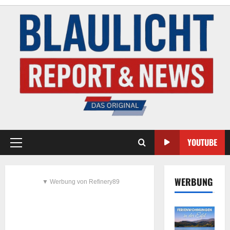
YOUTUBE
WERBUNG
▼ Werbung von Refinery89