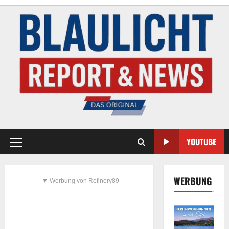
YOUTUBE
WERBUNG
▼ Werbung von Refinery89