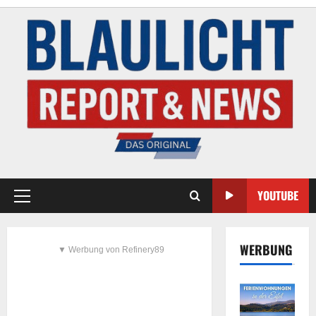
YOUTUBE
WERBUNG
▼ Werbung von Refinery89