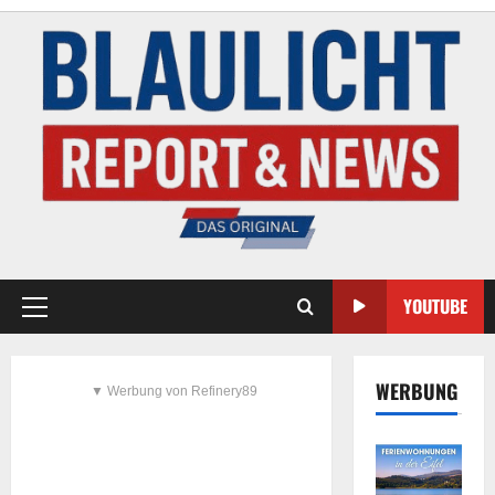
YOUTUBE
WERBUNG
▼ Werbung von Refinery89