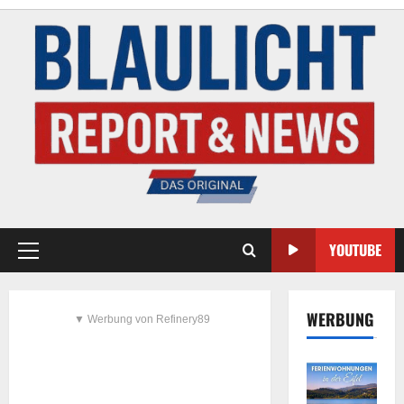
YOUTUBE
WERBUNG
▼ Werbung von Refinery89