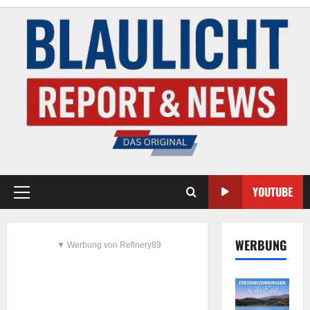
YOUTUBE
WERBUNG
▼ Werbung von Refinery89