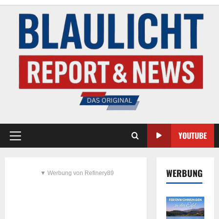
YOUTUBE
WERBUNG
▼ Werbung von Refinery89