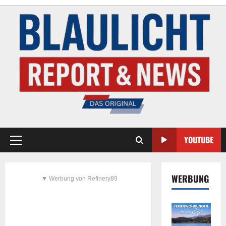
YOUTUBE
WERBUNG
▼ Werbung von Refinery89