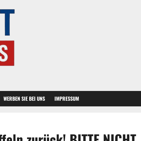
WERBEN SIE BEI UNS
IMPRESSUM
feln zurück! BITTE NICHT