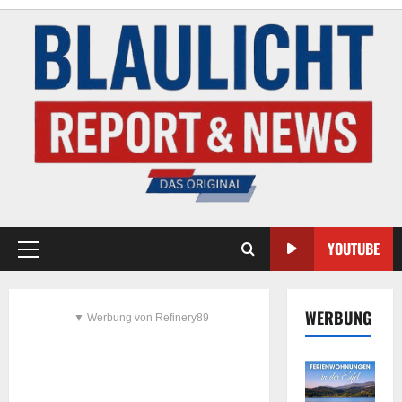
YOUTUBE
WERBUNG
▼ Werbung von Refinery89