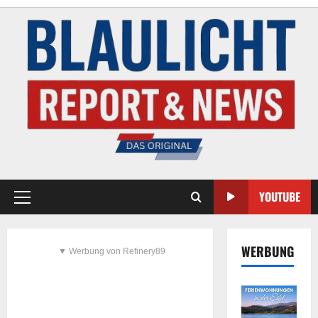
YOUTUBE
WERBUNG
▼ Werbung von Refinery89