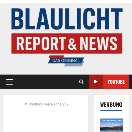
YOUTUBE
WERBUNG
▼ Werbung von Refinery89