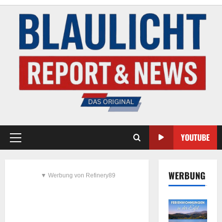
YOUTUBE
WERBUNG
▼ Werbung von Refinery89