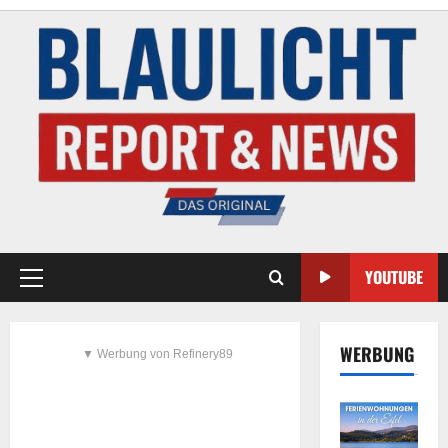
YOUTUBE
WERBUNG
▼ Werbung von Refinery89