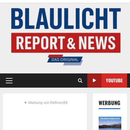
YOUTUBE
WERBUNG
▼ Werbung von Refinery89