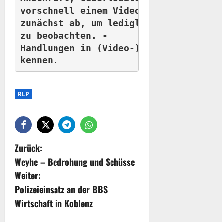
vorschnell einem Videochat zu. -	Im Zweifel: Kleben Sie die Kamera 

zunächst ab, um lediglich verbal zu k
zu beobachten. -	Stimmen Sie keinen Entblößungen oder intimen 

Handlungen in (Video-)Chats zu, wenn 
kennen.
RLP
Zurück:
Weyhe – Bedrohung und Schüsse
Weiter:
Polizeieinsatz an der BBS
Wirtschaft in Koblenz