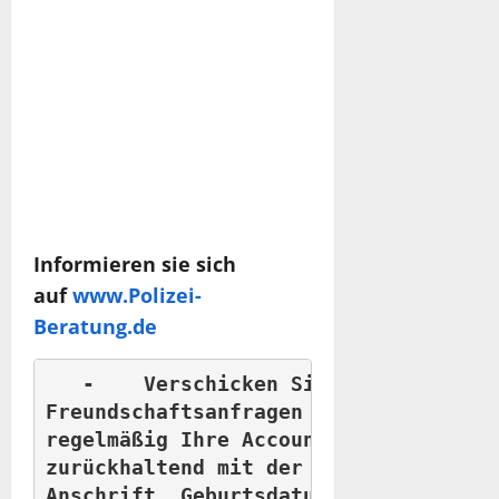
Informieren sie sich
auf
www.Polizei-
Beratung.de
   -	Verschicken Sie keine Nacktaufnahmen. -	Nehmen Sie keine 

Freundschaftsanfragen von fremden Personen an. 
regelmäßig Ihre Account- und Privatsphäre Ei
zurückhaltend mit der Veröffentlichun
Anschrift, Geburtsdatum oder Arbeitgeber. -	Stimmen Si