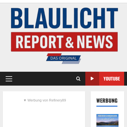
YOUTUBE
WERBUNG
▼ Werbung von Refinery89