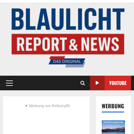
YOUTUBE
WERBUNG
▼ Werbung von Refinery89