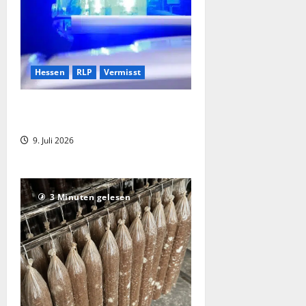
Hessen
RLP
Vermisst
16-jährige aus Merenberg-Barig-
Selbenhausen vermisst
9. Juli 2026
3 Minuten gelesen