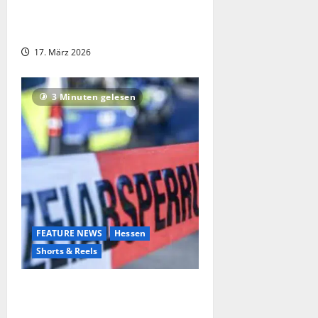
23-Jähriger aus Limburg vermisst –
Polizei bittet um Hinweise
17. März 2026
3 Minuten gelesen
FEATURE NEWS
Hessen
Shorts & Reels
Doppelmord in Raunheim: Zwei
Menschen in Bistro erschossen –