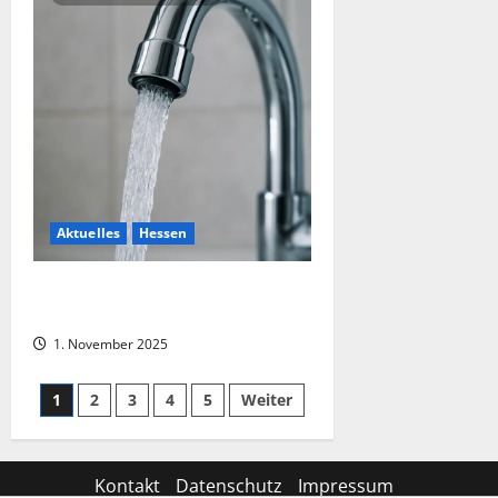
Aktuelles
Hessen
Wiesbaden: Trinkwasser muss
abgekocht werden
1. November 2025
1
2
3
4
5
Weiter
Kontakt
Datenschutz
Impressum