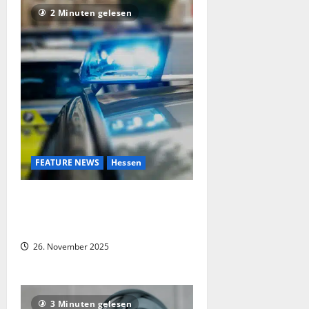
2 Minuten gelesen
FEATURE NEWS
Hessen
Neue AfD-Jugendorganisation sorgt
für Unruhe: Polizei erwartet
Massenproteste
26. November 2025
3 Minuten gelesen