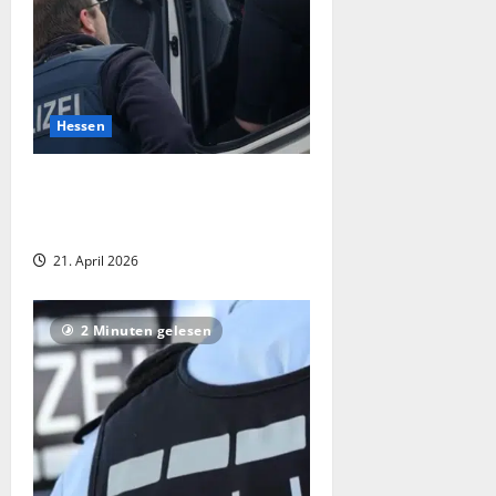
Hessen
Großkontrolle im Kreis Groß-Gerau:
259 Verstöße, 17 Straftaten und zwei
Haftbefehle vollstreckt
21. April 2026
2 Minuten gelesen