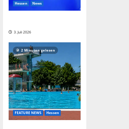
Hessen
News
Schwalm-Eder-Kreis: 66-Jähriger nach
Polizeischüssen in Lebensgefahr
3. Juli 2026
2 Minuten gelesen
FEATURE NEWS
Hessen
Schon wieder sexuelle Belästigungen