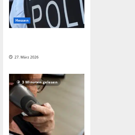
Hessen
Schwalmstadt: Polizei warnt nach
Verbreitung von Gewaltvideo und
Bildern in sozialen Netzwerken
27. März 2026
3 Minuten gelesen