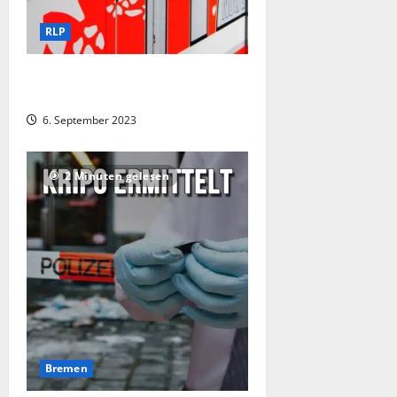
RLP
Frau bei Nachbarschaftsstreit schwer
verletzt
6. September 2023
2 Minuten gelesen
Bremen