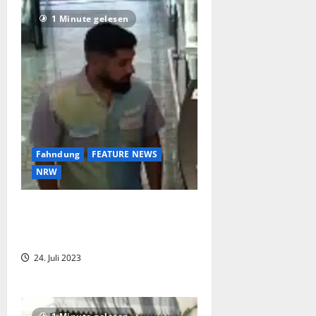
1 Minute gelesen
Fahndung
FEATURE NEWS
NRW
Öffentlichkeitsfahndung nach
falschem Bankmitarbeiter ! Wer
erkennt den Mann ?
24. Juli 2023