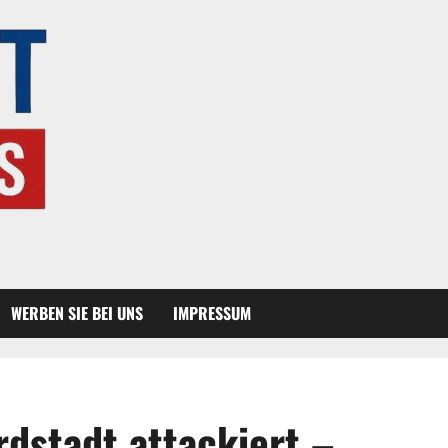
WERBEN SIE BEI UNS
IMPRESSUM
rdstadt attackiert –