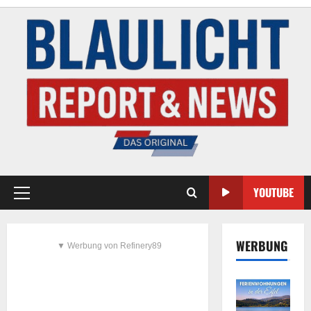
YOUTUBE
WERBUNG
▼ Werbung von Refinery89