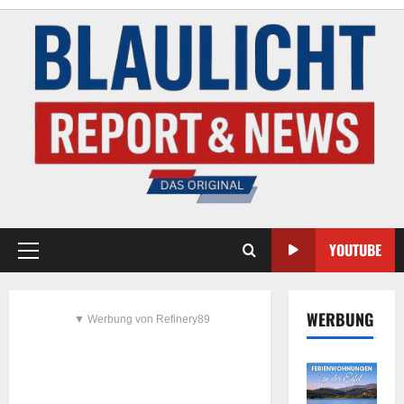
YOUTUBE
WERBUNG
▼ Werbung von Refinery89