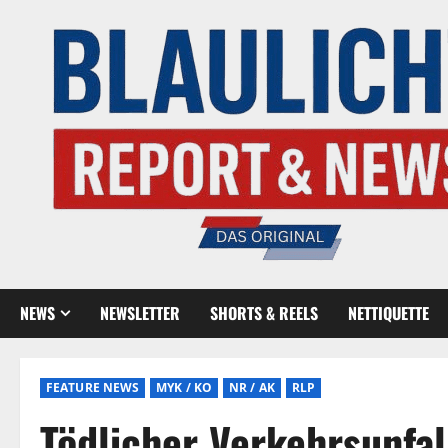
NEWS
NEWSLETTER
SHORTS & REELS
NETTIQUETTE
FEATURE NEWS
MYK / KO
NR / AK
RLP
Tödlicher Verkehrsunfal