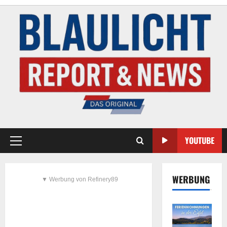
YOUTUBE
WERBUNG
▼ Werbung von Refinery89