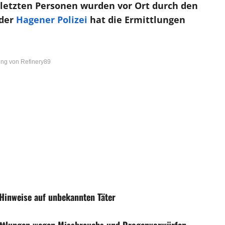
rletzten Personen wurden vor Ort durch den
 der
Hagener Polizei
hat die Ermittlungen
ng von Refinery89
 Hinweise auf unbekannten Täter
mittlungen wegen Missbrauchs und Drogenvorwürfen