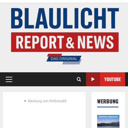
YOUTUBE
WERBUNG
▼ Werbung von Refinery89