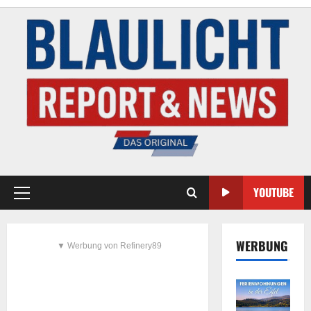
YOUTUBE
WERBUNG
▼ Werbung von Refinery89